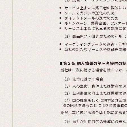
サービス上または第三者の媒体にお
メールマガジンの送信のため
ダイレクトメールの送付のため
キャンペーン、懸賞企画、アンケー
サービス上または第三者の媒体にお
（3）商品開発・研究のための利用
マーケティングデータの調査・分析
当社の新たなサービスや商品等の開
第３条 個人情報の第三者提供の制
当社は、次に掲げる場合を除くほか、
（1）法令に基づく場合
（2）人の生命、身体または財産の
（3）公衆衛生の向上または児童の
（4）国の機関もしくは地方公共団
様の同意を得ることにより当該事務
ただし次に掲げる場合は上記に定める
（1）当社が利用目的の達成に必要