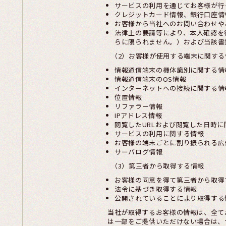
サービスの利用を通じてお客様が行
クレジットカード情報、銀行口座情
お客様から当社へのお問い合わせや
法律上の要請等により、本人確認を
らに限られません。）および当該書
（2）お客様が使用する端末に関す
情報通信端末の機体識別に関する情
情報通信端末のOS情報
インターネットへの接続に関する情
位置情報
リファラー情報
IPアドレス情報
閲覧したURLおよび閲覧した日時
サービスの利用に関する情報
お客様の端末ごとに割り振られる広
サーバログ情報
（3）第三者から取得する情報
お客様の同意を得て第三者から取得
法令に基づき取得する情報
公開されていることにより取得する
当社が取得するお客様の情報は、全て
は一部をご提供いただけない場合は、