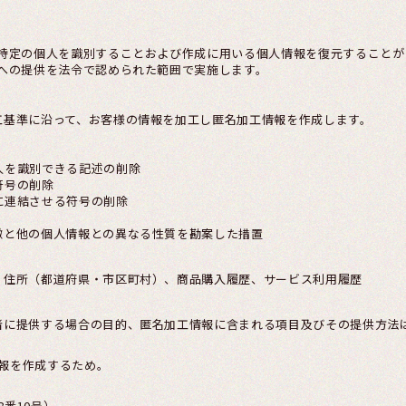
特定の個人を識別することおよび作成に用いる個人情報を復元することが
への提供を法令で認められた範囲で実施します。
工基準に沿って、お客様の情報を加工し匿名加工情報を作成します。
人を識別できる記述の削除
符号の削除
に連結させる符号の削除
徴と他の個人情報との異なる性質を勘案した措置
、住所（都道府県・市区町村）、商品購入履歴、サービス利用履歴
者に提供する場合の目的、匿名加工情報に含まれる項目及びその提供方法
報を作成するため。
番10号）