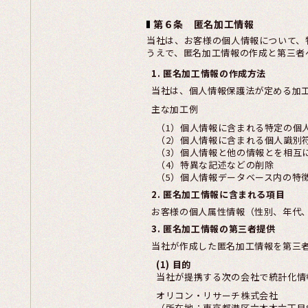
第６条 匿名加工情報
当社は、お客様の個人情報について、
うえで、匿名加工情報の作成と第三者
1. 匿名加工情報の作成方法
当社は、個人情報保護法が定める加
主な加工例
（1）個人情報に含まれる特定の個
（2）個人情報に含まれる個人識別
（3）個人情報と他の情報とを相互
（4）特異な記述などの削除
（5）個人情報データベース内の特
2. 匿名加工情報に含まれる項目
お客様の個人属性情報（性別、年代
3. 匿名加工情報の第三者提供
当社が作成した匿名加工情報を第三
(1) 目的
当社が提携する次の会社で統計化情
オリコン・リサーチ株式会社
（所在地：東京都港区六本木六丁目8