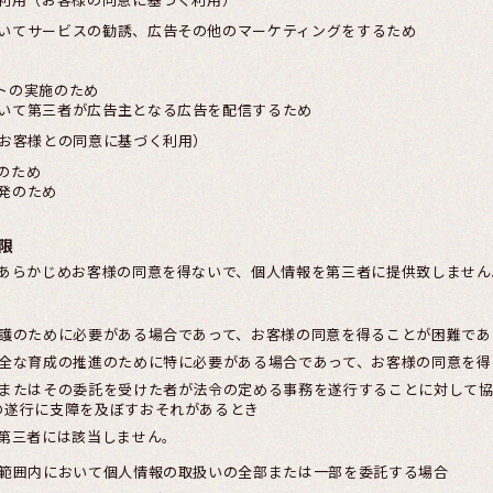
いてサービスの勧誘、広告その他のマーケティングをするため
トの実施のため
いて第三者が広告主となる広告を配信するため
（お客様との同意に基づく利用）
のため
発のため
限
あらかじめお客様の同意を得ないで、個人情報を第三者に提供致しません
保護のために必要がある場合であって、お客様の同意を得ることが困難であ
健全な育成の推進のために特に必要がある場合であって、お客様の同意を得
体またはその委託を受けた者が法令の定める事務を遂行することに対して
の遂行に支障を及ぼすおそれがあるとき
第三者には該当しません。
な範囲内において個人情報の取扱いの全部または一部を委託する場合