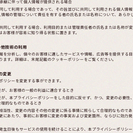
の承継に伴って個人情報が提供される場合
共同して利用する場合であって、その旨並びに共同して利用される個人情
人情報の管理について責任を有する者の氏名または名称について、あらか
き
共同して利用する場合、利用目的または管理責任者の氏名または名称が変
はお客様が容易に知り得る状態に置きます。
の他技術の利用
報を分析し、個々のお客様に適したサービスや情報、広告等を提供する目
ります。詳細は、末尾記載のクッキーポリシーをご覧ください。
の変更
ポリシーを変更する事ができます。
更が、お客様の一般の利益に適合するとき
更が、本プライバシーポリシーをした目的に反せず、かつ、変更の必要性
合理的なものであるとき
相当性、変更の内容その他の変更に係る事情に照らして合理的なものであ
更にあたり、事前にお客様に変更の事実および変更箇所、ならびに効力発
発生日後もサービスの使用を続けることにより、本プライバシーポリシー