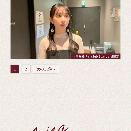
小宮有紗 Fanclub Standard限定
1
2
次の12件 ›