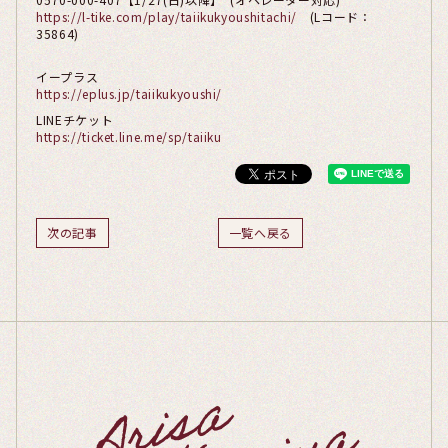
https://l-tike.com/play/taiikukyoushitachi/
(Lコード：
35864)
イープラス
https://eplus.jp/taiikukyoushi/
LINEチケット
https://ticket.line.me/sp/taiiku
次の記事
一覧へ戻る