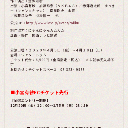
作・演出：金沢知樹
出演：
小宮有紗
加藤玲奈（ＡＫＢ４８）／赤澤遼太郎 ゆっき
ー（キャン×キャン） 南川聡史 未来
／佐藤江梨子 羽場裕一 他
公式HP：
http://www.ktv.jp/event/taiiku
制作協力：にゃんにゃんカムカム
企画・製作：関西テレビ放送
公演日程：２０２０年４月３日（金）～４月１９日（日）
会場：シアタートラム
チケット代金：6,500円（全席指定・税込） ※未就学児入場不
可
お問合せ：チケットスペース 03-3234-9999
■小宮有紗FCチケット先行
【抽選エントリー期間】
12月20日（金）12：00～1月5日（日）23：59