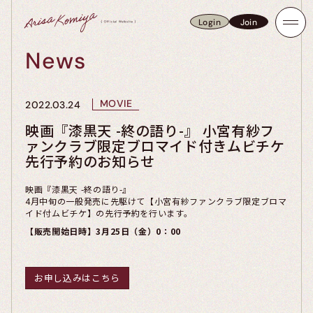
Login
Join
Login
Join
News
MOVIE
2022.03.24
映画『漆黒天 -終の語り-』 小宮有紗フ
ァンクラブ限定ブロマイド付きムビチケ
先行予約のお知らせ
映画『漆黒天 -終の語り-』
4月中旬の一般発売に先駆けて【小宮有紗ファンクラブ限定ブロマ
イド付ムビチケ】の先行予約を行います。
【販売開始日時】3月25日（金）0：00
お申し込みはこちら