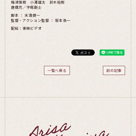
梅津瑞樹 小澤雄太 鈴木裕樹
唐橋充／宇梶剛士
脚本 ： 末満健一
監督・アクション監督 ： 坂本浩一
配給：東映ビデオ
一覧へ戻る
前の記事