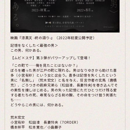
映画『漆黒天 -終の語り-』（2022年初夏公開予定）
記憶をなくした＜最強の男＞
この男、何かある。
【ムビ×ステ】第３弾がパワーアップして登場！
「この町で……俺を見たことはないか？」
ぼろを纏った男が江戸の町に現れる。男はなりゆきから助けた喜
多（小宮有紗）という女と出会う。喜多は記憶を失くしたという
男に「名無し」（荒木宏文）と名を与え、狂言作者の玄馬（唐橋
充）、ごろつきの邑麻兄弟ら（松田凌、長妻怜央)を巻き込んでそ
の素性を捜しはじめる。男の失った記憶にただひとつだけ残る愛
する者たちの死、尋常ならざる剣の腕、その命をつけ狙う刺客た
ち……
どうやらこの男には、何かある。
荒木宏文
小宮有紗 松田凌 長妻怜央（7ORDER）
橋本祥平 松本寛也／小島藤子