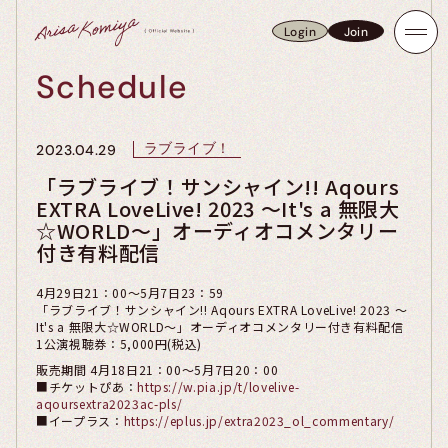
Login
Join
Login
Join
Schedule
ラブライブ！
2023.04.29
「ラブライブ！サンシャイン!! Aqours
EXTRA LoveLive! 2023 ～It's a 無限大
☆WORLD～」オーディオコメンタリー
付き有料配信
4月29日21：00～5月7日23：59
「ラブライブ！サンシャイン!! Aqours EXTRA LoveLive! 2023 ～
It's a 無限大☆WORLD～」オーディオコメンタリー付き有料配信
1公演視聴券：5,000円(税込)
販売期間 4月18日21：00～5月7日20：00
■チケットぴあ：
https://w.pia.jp/t/lovelive-
aqoursextra2023ac-pls/
■イープラス：
https://eplus.jp/extra2023_ol_commentary/