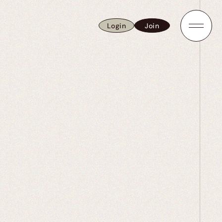
Login
Join
Login
Join