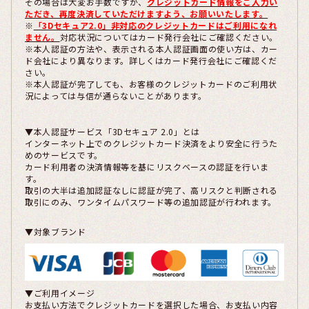
その場合は大変お手数ですが、
クレジットカード情報をご入力い
ただき、再度決済していただけますよう、お願いいたします。
※
「3Dセキュア2.0」非対応のクレジットカードはご利用になれ
ません。
対応状況についてはカード発行会社にご確認ください。
※本人認証の方法や、表示される本人認証画面の使い方は、カー
ド会社により異なります。詳しくはカード発行会社にご確認くだ
さい。
※本人認証が完了しても、お客様のクレジットカードのご利用状
況によっては与信が通らないことがあります。
▼本人認証サービス「3Dセキュア 2.0」とは
インターネット上でのクレジットカード決済をより安全に行うた
めのサービスです。
カード利用者の決済情報等を基にリスクベースの認証を行いま
す。
取引の大半は追加認証なしに認証が完了、高リスクと判断される
取引にのみ、ワンタイムパスワード等の追加認証が行われます。
▼対象ブランド
▼ご利用イメージ
お支払い方法でクレジットカードを選択した場合、お支払い内容