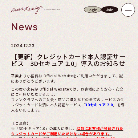
Login
Join
Login
Join
News
2024.12.23
【更新】クレジットカード本人認証サー
ビス「3Dセキュア 2.0」導入のお知らせ
平素より小宮有紗 Official Websiteをご利用いただきまして、誠
にありがとうございます。
この度小宮有紗 Official Websiteでは、お客様により安心・安全
にご利用いただけるよう、
ファンクラブへのご入会・商品ご購入などの全てのサービスのク
レジットカード決済に本人認証サービス「
3Dセキュア 2.0
」を導
入をいたします。
【ご注意】
※「3Dセキュア2.0」の導入に際し、
以前にお客様が登録された
クレジットカードがご利用いただけない場合があります。