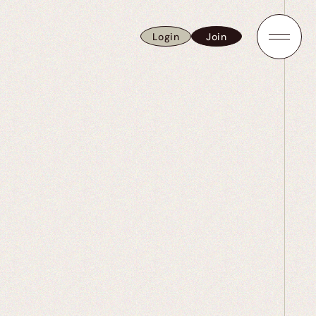
Login
Join
Login
Join