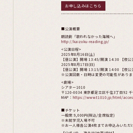
お申し込みはこちら
----------------------------------------------------
■公演概要
朗読劇「歌われなかった海賊へ」
http://kaizoku-reading.jp/
<公演日程>
2025年8月16日(土)
【昼公演】開場 13:45/開演 14:30 【夜公演
2025年8月17日(日)
【昼公演】開場 13:15/開演 14:00 【夜公演
※公演回数・日時は変更の可能性がありま
<劇場>
シアター1010
〒120-0034 東京都足立区千住3丁目92
MAP：
https://www.t1010.jp/html/acces
■チケット
一般席:9,000円(税込/全席指定)
※未就学児入場不可
※お一人様各公演4枚までお申込みいただ
【公式 HP 一次先行(抽選)受付】