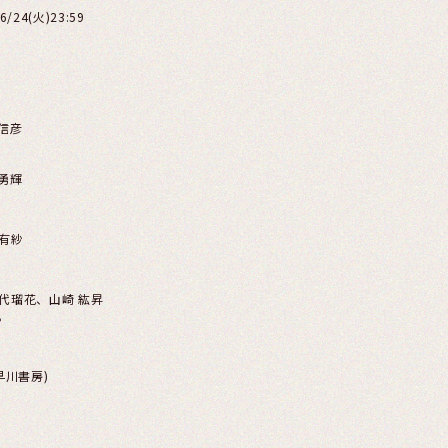
6/24(火)23:59
信彦
勇輝
有紗
代瑠花、山崎 紘昇
。
早川書房)
社