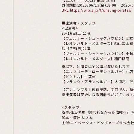
受付期間:2025/06/13(金)18:00 ~ 2025/0
URL:https://w.pia.jp/t/unsung-pirates/
■出演者・スタッフ
<出演者>
8月16日(土)公演
【ヴェルナー・シュトックハウゼン】岡本
【レオンハルト・メルダース】西山宏太朗
8月17日(日)公演
【ヴェルナー・シュトックハウゼン】小越
【レオンハルト・メルダース】和田琢磨
※以下、出演者は全公演出演いたします
【エルフリーデ・ローテンベルガー】小宮
【ドクトル】二葉要
【フランツ・アランベルガー】大海将一郎
【アンサンブル】佐伯孝彦、関口滉人、屋
※出演者は変更になる可能性がございます
<スタッフ>
原作:逢坂冬馬『歌われなかった海賊へ』(
脚本・演出:私オム
主催:エイベックス・ピクチャーズ株式会