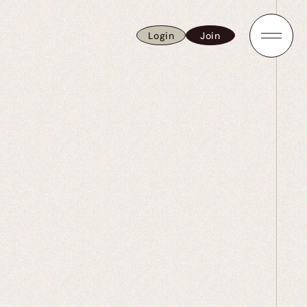
Login
Join
Login
Join