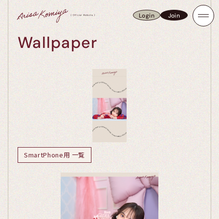
Login
Join
Login
Join
Wallpaper
SmartPhone用 一覧