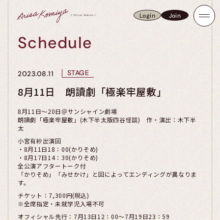
Login
Join
Login
Join
Schedule
STAGE
2023.08.11
8月11日 朗讀劇「極楽牢屋敷」
8月11日～20日＠サンシャイン劇場
朗讀劇「極楽牢屋敷」(木下半太版四谷怪談) 作・演出：木下半
太
小宮有紗出演回
・8月11日18：00(かりそめ)
・8月17日14：30(かりそめ)
​全公演アフタートーク付
「かりそめ」「みせかけ」と回によってエンディングが異なりま
す。
チケット：7,300円(税込)
※全席指定・未就学児入場不可
オフィシャル先行：7月13日12：00～7月19日23：59