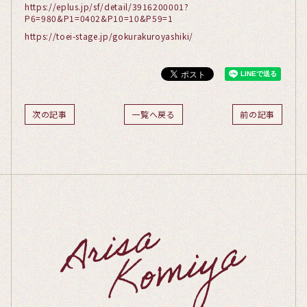
https://eplus.jp/sf/detail/3916200001?
P6=980&P1=0402&P10=10&P59=1
https://toei-stage.jp/gokurakuroyashiki/
次の記事
一覧へ戻る
前の記事