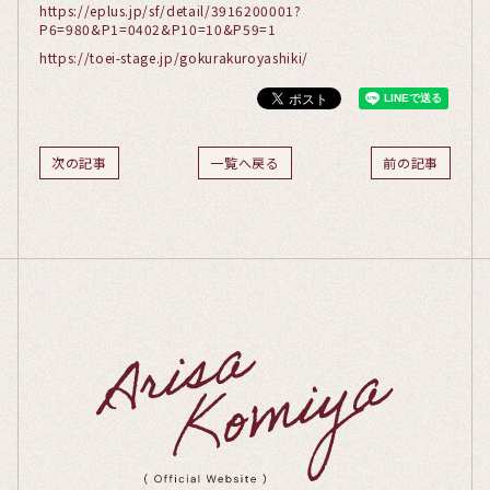
https://eplus.jp/sf/detail/3916200001?
P6=980&P1=0402&P10=10&P59=1
https://toei-stage.jp/gokurakuroyashiki/
次の記事
一覧へ戻る
前の記事