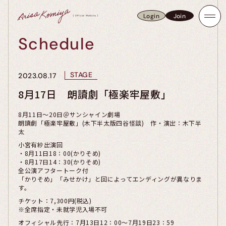
Login
Join
Login
Join
Schedule
STAGE
2023.08.17
8月17日 朗讀劇「極楽牢屋敷」
8月11日～20日＠サンシャイン劇場
朗讀劇「極楽牢屋敷」(木下半太版四谷怪談) 作・演出：木下半
太
小宮有紗出演回
・8月11日18：00(かりそめ)
・8月17日14：30(かりそめ)
​全公演アフタートーク付
「かりそめ」「みせかけ」と回によってエンディングが異なりま
す。
チケット：7,300円(税込)
※全席指定・未就学児入場不可
オフィシャル先行：7月13日12：00～7月19日23：59