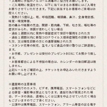
・入場時に手指のアルコール消毒のご協力をお願いします。
・ご入場時に検温を行い、以下に当てはまるお客様にはご入場を
お断りさせていただきます。下記に該当するお客様のご来場はお
控えください。
・発熱37.5度以上、咳、呼吸困難、咽頭痛、鼻汁、全身倦怠感、
味覚・嗅覚障害、
目の痛みや結膜の充血、関節・筋肉痛、下痢、吐き気、嘔吐等の
症状がみられ、体調が思わしくない場合
・過去１週間以内に発熱や感冒症状で受診や服用をされた方
・過去１週間以内に新型コロナウイルス感染症陽性の診断を受け
た方、又は陽性診断の方との濃厚接触された方
・スタンド花等の祝花、生モノなど食品の受け取りはご辞退致し
ます。
・お手紙、プレゼントは受付のプレゼントBOXにてお預かり致し
ます。
・お客様都合による不参加の場合は、カレンダーの後日郵送は致
しません。
上記ルールをご確認の上、チケットをお申込みいただきますよう
お願い申し上げます。
※鑑賞時の注意事項
・会場内でのカメラ、ビデオ、携帯電話、スマートフォンなどに
よる録音・撮影等は禁止となります。違反行為が発見された場
合、データの消去、退場もしくは公演を中止させていただく場合
もございますのでご了承ください。
・公演中は携帯電話、スマートフォン、アラーム等音の出る電子