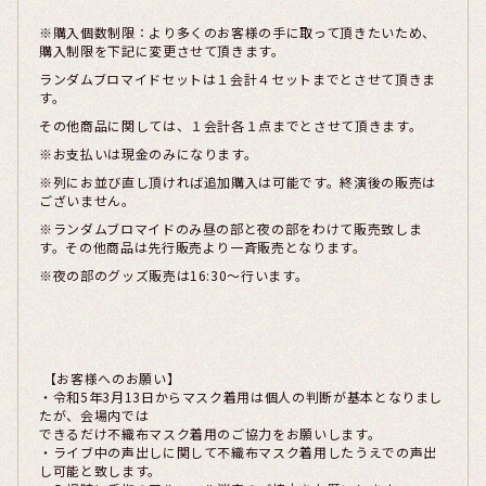
※購入個数制限：より多くのお客様の手に取って頂きたいため、
購入制限を下記に変更させて頂きます。
ランダムブロマイドセットは１会計４セットまでとさせて頂きま
す。
その他商品に関しては、１会計各１点までとさせて頂きます。
※お支払いは現金のみになります。
※列にお並び直し頂ければ追加購入は可能です。終演後の販売は
ございません。
※ランダムブロマイドのみ昼の部と夜の部をわけて販売致しま
す。その他商品は先行販売より一斉販売となります。
※夜の部のグッズ販売は16:30～行います。
【お客様へのお願い】
・令和5年3月13日からマスク着用は個人の判断が基本となりまし
たが、会場内では
できるだけ不織布マスク着用のご協力をお願いします。
・ライブ中の声出しに関して不織布マスク着用したうえでの声出
し可能と致します。