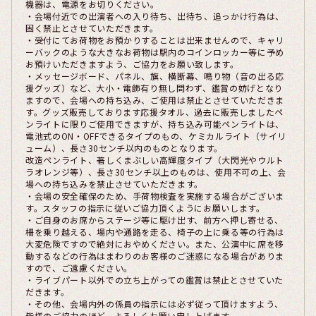
機器は、電源をお切りください。
・会場付近での出演者への入り待ち、出待ち、追っかけ行為は、
固く禁止とさせていただきます。
・受付にてお荷物をお預かりすることは出来ませんので、キャリ
ーバックのような大きなお荷物は駅内のコインロッカー等に予め
お預けいただきますよう、ご協力をお願い致します。
・メッセージボード、パネル、旗、横断幕、鳴り物（音の出る応
援グッズ）など、大小・電飾有り無し問わず、鑑賞の妨げとなり
ますので、会場への持ち込み、ご使用は禁止とさせていただきま
す。グッズ販売しております応援タオル、過去に販売しましたペ
ンライトに限りご使用できますが、持ち込み可能ペンライトは、
電池式のON・OFFできるタイプのもの、ケミカルライト（サイリ
ューム）、長さ30センチ以内のものとなります。
改造ペンライト、著しくまぶしい高輝度タイプ（大閃光やウルト
ラオレンジ等）、長さ30センチ以上のものは、使用不可の上、会
場への持ち込みを禁止させていただきます。
・会場の安全確保のため、手荷物検査を実施する場合がございま
す。スタッフの指示に従いご協力頂くようにお願いします。
・ご自身のお席からステージ等に駆け出す、前方へ押し寄せる、
柵を乗り越える、場内や通路を走る、椅子の上に乗る等の行為は
大変危険ですので絶対におやめください。また、公演中に席を移
動するなどの行為はまわりのお客様のご迷惑になる場合がありま
すので、ご遠慮ください。
・ライブパート以外での立ち上がっての鑑賞は禁止とさせていた
だきます。
・その他、会場内外の係員の指示には必ず従って頂けますよう、
皆様のご協力のほど、よろしくお願い申し上げます。