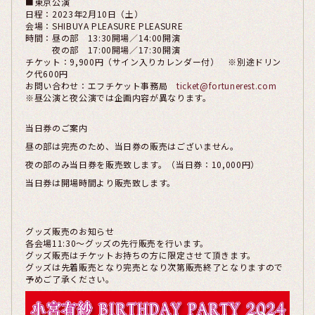
■東京公演
日程：2023年2月10日（土）
会場：SHIBUYA PLEASURE PLEASURE
時間：昼の部 13:30開場／14:00開演
夜の部 17:00開場／17:30開演
チケット：9,900円（サイン入りカレンダー付） ※別途ドリン
ク代600円
お問い合わせ：エフチケット事務局
ticket@fortunerest.com
※昼公演と夜公演では企画内容が異なります。
当日券のご案内
昼の部は完売のため、当日券の販売はございません。
夜の部のみ当日券を販売致します。（当日券：10,000円）
当日券は開場時間より販売致します。
グッズ販売のお知らせ
各会場11:30～グッズの先行販売を行います。
グッズ販売はチケットお持ちの方に限定させて頂きます。
グッズは先着販売となり完売となり次第販売終了となりますので
予めご了承ください。