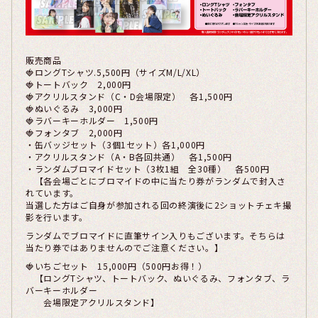
販売商品
🍓ロングTシャツ.5,500円（サイズM/L/XL）
🍓トートバック 2,000円
🍓アクリルスタンド（C・D会場限定） 各1,500円
🍓ぬいぐるみ 3,000円
🍓ラバーキーホルダー 1,500円
🍓フォンタブ 2,000円
・缶バッジセット（3個1セット）各1,000円
・アクリルスタンド（A・B各回共通） 各1,500円
・ランダムブロマイドセット（3枚1組 全30種） 各500円
【各会場ごとにブロマイドの中に当たり券がランダムで封入さ
れています。
当選した方はご自身が参加される回の終演後に2ショットチェキ撮
影を行います。
ランダムでブロマイドに直筆サイン入りもございます。そちらは
当たり券ではありませんのでご注意ください。】
🍓いちごセット 15,000円（500円お得！）
【ロングTシャツ、トートバック、ぬいぐるみ、フォンタブ、ラ
バーキーホルダー
会場限定アクリルスタンド】