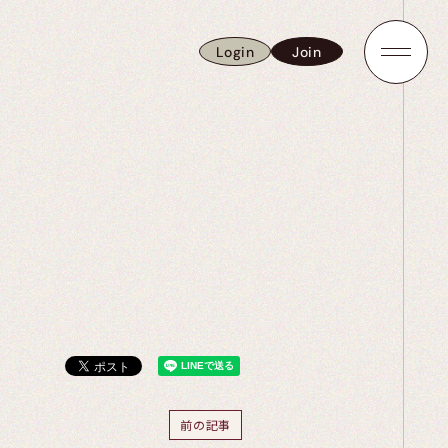
Login
Join
Login
Join
前の記事