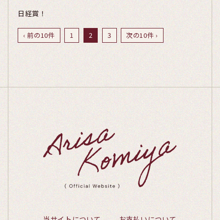
日経賞！
‹ 前の10件
1
2
3
次の10件 ›
当サイトについて
お支払いについて