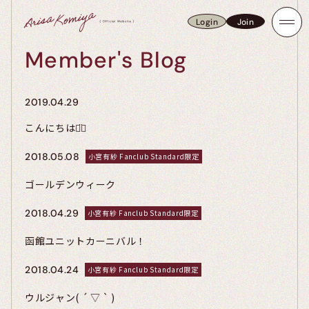
Login
Join
Login
Join
Member's Blog
2019.04.29
こんにちは⌄̈⃝
2018.05.08
小宮有紗 Fanclub Standard限定
ゴールデンウィーク
2018.04.29
小宮有紗 Fanclub Standard限定
函館ユニットカーニバル！
2018.04.24
小宮有紗 Fanclub Standard限定
ウルジャン( ´ ▽ ` )