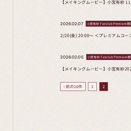
【メイキングムービー】小宮有紗 11thフ
2026.02.07
小宮有紗 Fanclub Premium限
2/20(金) 20:00〜 ＜プレミア
2026.02.05
小宮有紗 Fanclub Premium
【メイキングムービー】小宮有紗20
‹ 前の10件
1
2