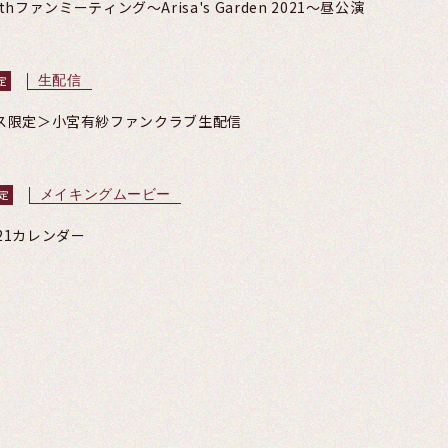
ァンミーティング～Arisa's Garden 2021～昼公演
生配信
定
ムコース限定＞小宮有紗ファンクラブ生配信
メイキングムービー
限定
21カレンダー