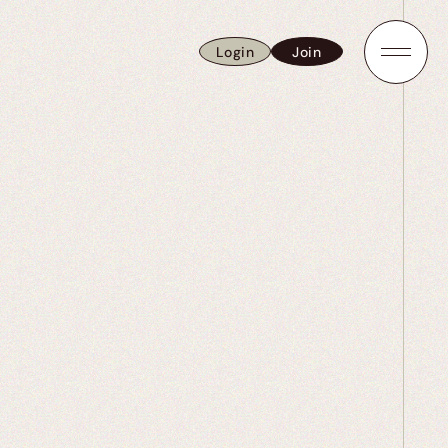
Login
Join
Login
Join